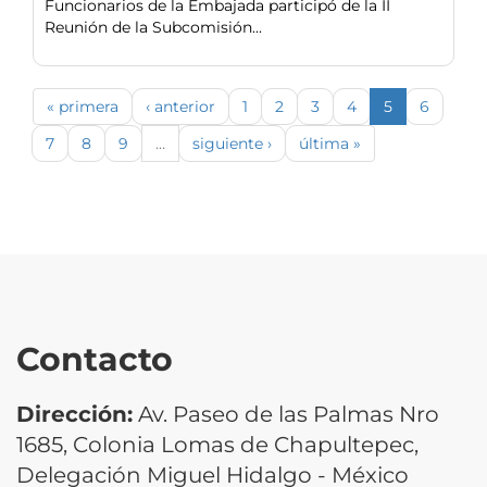
Funcionarios de la Embajada participó de la II
Reunión de la Subcomisión...
« primera
‹ anterior
1
2
3
4
5
6
7
8
9
…
siguiente ›
última »
Contacto
Dirección:
Av. Paseo de las Palmas Nro
1685, Colonia Lomas de Chapultepec,
Delegación Miguel Hidalgo - México