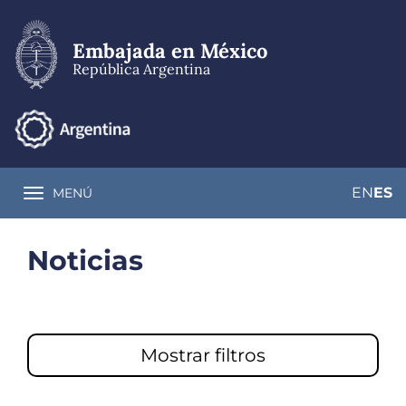
Pasar
al
contenido
Embajada en México
principal
República Argentina
EN
ES
MENÚ
Toggle navigation
Noticias
Mostrar filtros