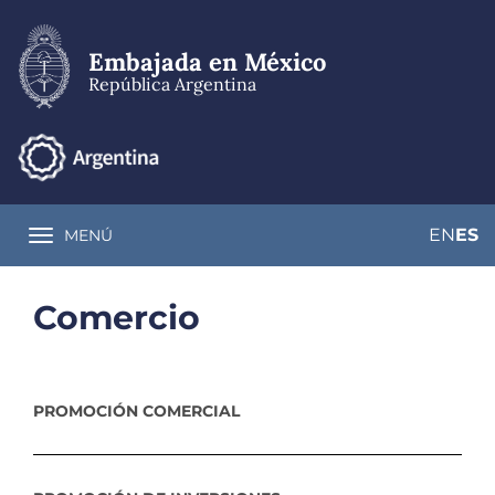
Pasar
al
contenido
Embajada en México
principal
República Argentina
EN
ES
MENÚ
Toggle navigation
Comercio
PROMOCIÓN COMERCIAL