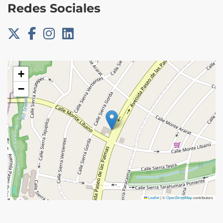
Redes Sociales
+
−
Leaflet
|
©
OpenStreetMap
contributors