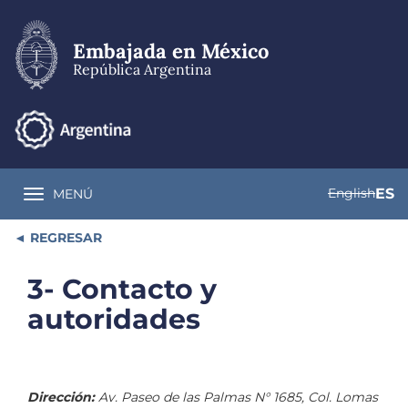
Pasar
al
contenido
Embajada en México
principal
República Argentina
English
ES
MENÚ
Toggle navigation
REGRESAR
3- Contacto y
autoridades
Dirección:
Av. Paseo de las Palmas N° 1685, Col. Lomas