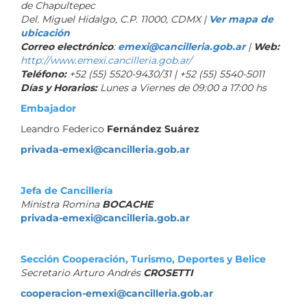
de Chapultepec
Del. Miguel Hidalgo, C.P. 11000, CDMX |
Ver mapa de
ubicación
Correo electrónico
:
emexi@cancilleria.gob.ar
|
Web:
http://www.emexi.cancilleria.gob.ar/
Teléfono:
+52 (55) 5520-9430/31 | +52 (55) 5540-5011
Días y Horarios:
Lunes a Viernes de 09:00 a 17:00 hs
Embajador
Leandro Federico
Fernández Suárez
privada-emexi@cancilleria.gob.ar
Jefa de Cancillería
Ministra Romina
BOCACHE
privada-emexi@cancilleria.gob.ar
Sección Cooperación, Turismo, Deportes y Belice
Secretario Arturo Andrés
CROSETTI
cooperacion-emexi@cancilleria.gob.ar